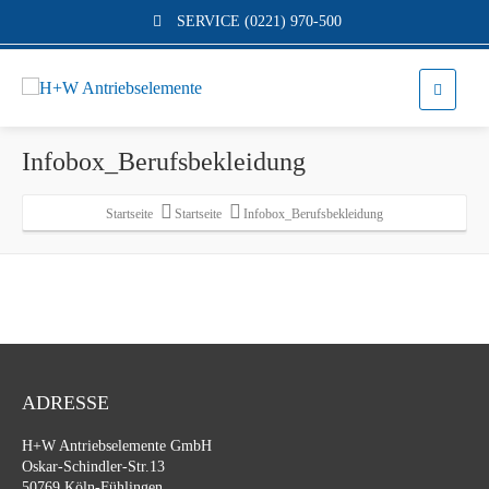
SERVICE (0221) 970-500
Infobox_Berufsbekleidung
Startseite
Startseite
Infobox_Berufsbekleidung
ADRESSE
H+W Antriebselemente GmbH
Oskar-Schindler-Str.13
50769 Köln-Fühlingen