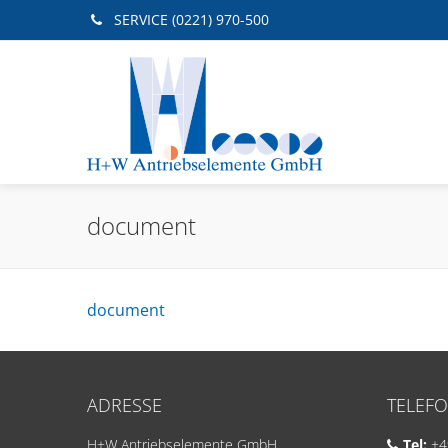
SERVICE (0221) 970-500
document
document
ADRESSE
TELEFO
H+W Antriebselemente GmbH
Tel:
+49