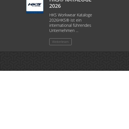
2026
HKS Workwear Kataloge
F
2026HKS® ist ein
S
international führendes
1
Unternehmen ...
..
Weiterlesen